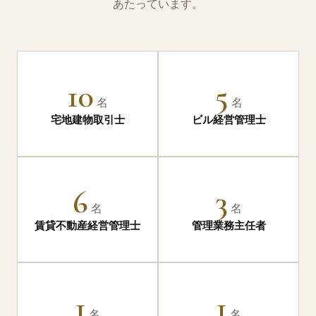
あたっています。
10
5
名
名
宅地建物取引士
ビル経営管理士
6
3
名
名
賃貸不動産経営管理士
管理業務主任者
1
1
名
名