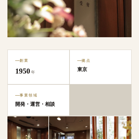
創業
拠点
東京
1950
年
事業領域
開発・⁠運営・⁠相談